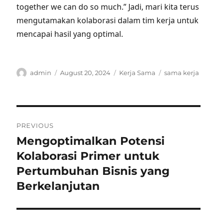
together we can do so much.” Jadi, mari kita terus
mengutamakan kolaborasi dalam tim kerja untuk
mencapai hasil yang optimal.
Author
Posted
Categories
Tags
admin
August 20, 2024
Kerja Sama
sama kerja
on
Post
PREVIOUS
navigation
Mengoptimalkan Potensi
Previous
post:
Kolaborasi Primer untuk
Pertumbuhan Bisnis yang
Berkelanjutan