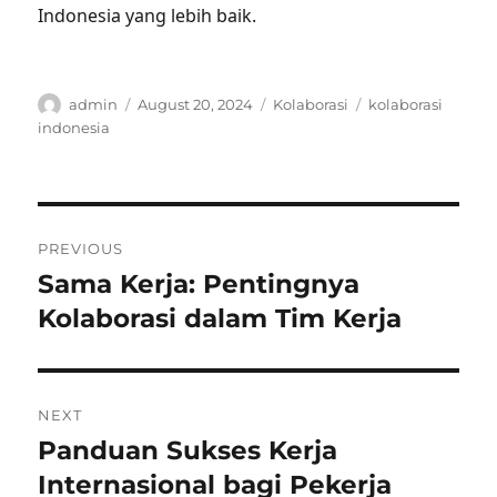
Indonesia yang lebih baik.
Author
Posted
Categories
Tags
admin
August 20, 2024
Kolaborasi
kolaborasi
on
indonesia
Post
PREVIOUS
navigation
Sama Kerja: Pentingnya
Previous
post:
Kolaborasi dalam Tim Kerja
NEXT
Panduan Sukses Kerja
Next
post:
Internasional bagi Pekerja