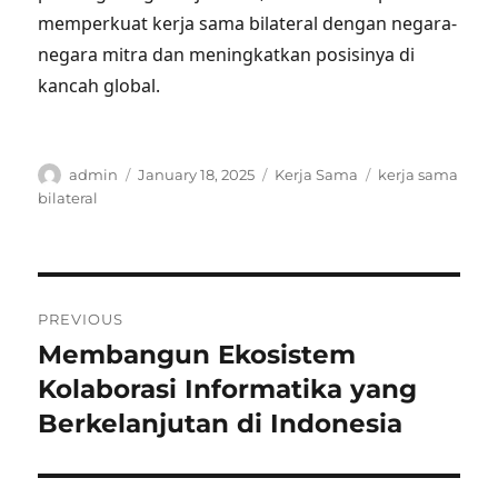
memperkuat kerja sama bilateral dengan negara-
negara mitra dan meningkatkan posisinya di
kancah global.
Author
Posted
Categories
Tags
admin
January 18, 2025
Kerja Sama
kerja sama
on
bilateral
Post
PREVIOUS
navigation
Membangun Ekosistem
Previous
post:
Kolaborasi Informatika yang
Berkelanjutan di Indonesia