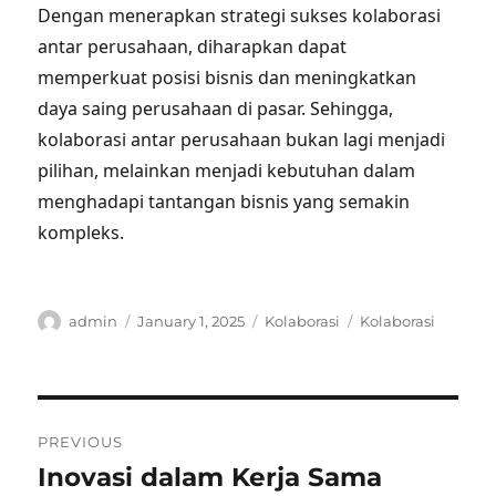
Dengan menerapkan strategi sukses kolaborasi
antar perusahaan, diharapkan dapat
memperkuat posisi bisnis dan meningkatkan
daya saing perusahaan di pasar. Sehingga,
kolaborasi antar perusahaan bukan lagi menjadi
pilihan, melainkan menjadi kebutuhan dalam
menghadapi tantangan bisnis yang semakin
kompleks.
Author
Posted
Categories
Tags
admin
January 1, 2025
Kolaborasi
Kolaborasi
on
Post
PREVIOUS
navigation
Inovasi dalam Kerja Sama
Previous