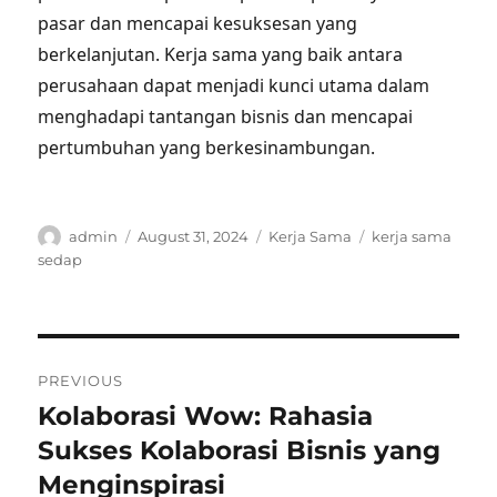
pasar dan mencapai kesuksesan yang
berkelanjutan. Kerja sama yang baik antara
perusahaan dapat menjadi kunci utama dalam
menghadapi tantangan bisnis dan mencapai
pertumbuhan yang berkesinambungan.
Author
Posted
Categories
Tags
admin
August 31, 2024
Kerja Sama
kerja sama
on
sedap
Post
PREVIOUS
navigation
Kolaborasi Wow: Rahasia
Previous
post:
Sukses Kolaborasi Bisnis yang
Menginspirasi