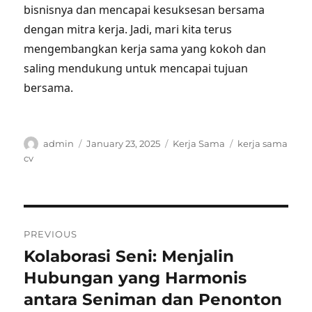
bisnisnya dan mencapai kesuksesan bersama
dengan mitra kerja. Jadi, mari kita terus
mengembangkan kerja sama yang kokoh dan
saling mendukung untuk mencapai tujuan
bersama.
Author
Posted
Categories
Tags
admin
January 23, 2025
Kerja Sama
kerja sama
on
cv
Post
PREVIOUS
navigation
Kolaborasi Seni: Menjalin
Previous
post:
Hubungan yang Harmonis
antara Seniman dan Penonton