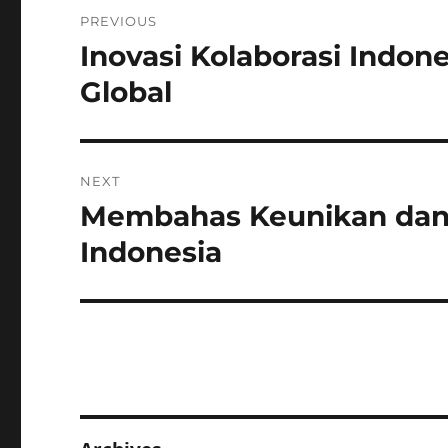
Post
PREVIOUS
navigation
Inovasi Kolaborasi Indo
Previous
post:
Global
NEXT
Membahas Keunikan dan K
Next
post:
Indonesia