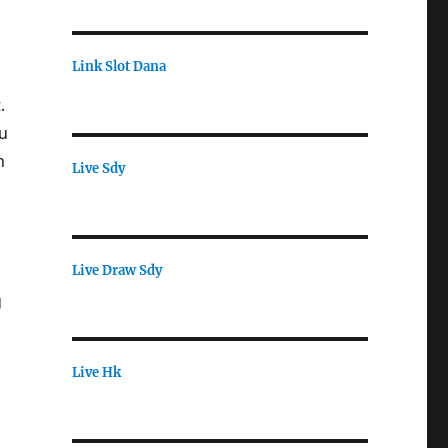
Link Slot Dana
.
u
n
Live Sdy
Live Draw Sdy
g
Live Hk