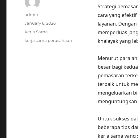
Strategi pemasar
Author
cara yang efekti
admin
Posted
layanan. Dengan 
January 6, 2026
on
Categories
memperluas jan
Kerja Sama
Tags
khalayak yang leb
kerja sama perusahaan
Menurut para ahl
besar bagi kedua
pemasaran terkem
terbaik untuk m
mengeluarkan bi
menguntungkan d
Untuk sukses dal
beberapa tips dan
kerja sama yang s