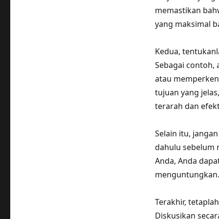
memastikan bahw
yang maksimal ba
Kedua, tentukanla
Sebagai contoh, 
atau memperkena
tujuan yang jela
terarah dan efekt
Selain itu, janga
dahulu sebelum 
Anda, Anda dapat
menguntungkan
Terakhir, tetapl
Diskusikan secar