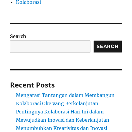
Kolaborasi
Search
SEARCH
Recent Posts
Mengatasi Tantangan dalam Membangun
Kolaborasi Oke yang Berkelanjutan
Pentingnya Kolaborasi Hari Ini dalam
Mewujudkan Inovasi dan Keberlanjutan
Menumbuhkan Kreativitas dan Inovasi