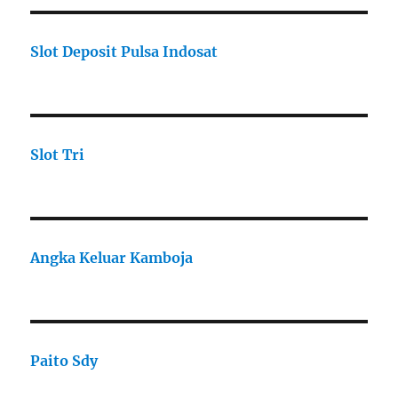
Slot Deposit Pulsa Indosat
Slot Tri
Angka Keluar Kamboja
Paito Sdy