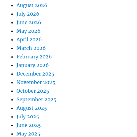
August 2026
July 2026
June 2026
May 2026
April 2026
March 2026
February 2026
January 2026
December 2025
November 2025
October 2025
September 2025
August 2025
July 2025
June 2025
May 2025