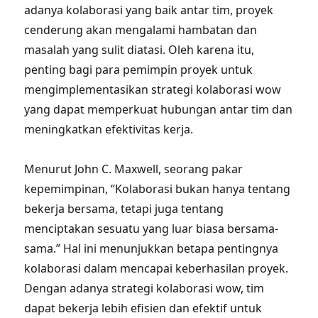
adanya kolaborasi yang baik antar tim, proyek
cenderung akan mengalami hambatan dan
masalah yang sulit diatasi. Oleh karena itu,
penting bagi para pemimpin proyek untuk
mengimplementasikan strategi kolaborasi wow
yang dapat memperkuat hubungan antar tim dan
meningkatkan efektivitas kerja.
Menurut John C. Maxwell, seorang pakar
kepemimpinan, “Kolaborasi bukan hanya tentang
bekerja bersama, tetapi juga tentang
menciptakan sesuatu yang luar biasa bersama-
sama.” Hal ini menunjukkan betapa pentingnya
kolaborasi dalam mencapai keberhasilan proyek.
Dengan adanya strategi kolaborasi wow, tim
dapat bekerja lebih efisien dan efektif untuk