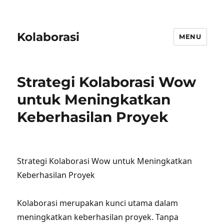
Kolaborasi
MENU
Strategi Kolaborasi Wow
untuk Meningkatkan
Keberhasilan Proyek
Strategi Kolaborasi Wow untuk Meningkatkan
Keberhasilan Proyek
Kolaborasi merupakan kunci utama dalam
meningkatkan keberhasilan proyek. Tanpa