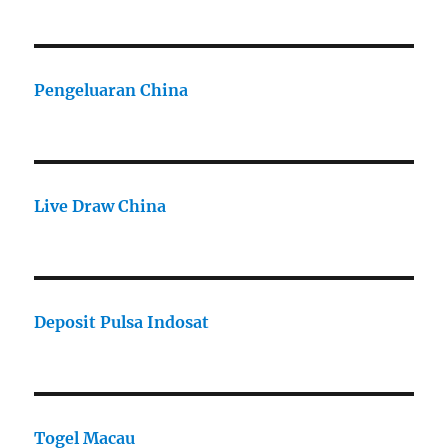
Pengeluaran China
Live Draw China
Deposit Pulsa Indosat
Togel Macau