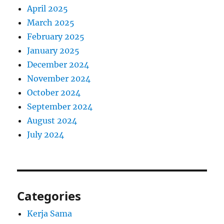
April 2025
March 2025
February 2025
January 2025
December 2024
November 2024
October 2024
September 2024
August 2024
July 2024
Categories
Kerja Sama