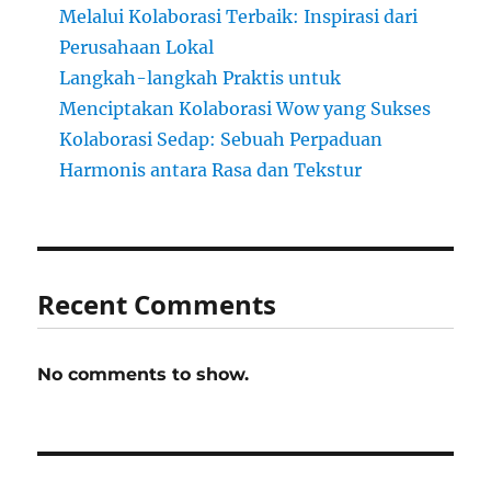
Melalui Kolaborasi Terbaik: Inspirasi dari
Perusahaan Lokal
Langkah-langkah Praktis untuk
Menciptakan Kolaborasi Wow yang Sukses
Kolaborasi Sedap: Sebuah Perpaduan
Harmonis antara Rasa dan Tekstur
Recent Comments
No comments to show.