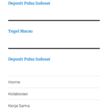
Deposit Pulsa Indosat
Togel Macau
Deposit Pulsa Indosat
Home
Kolaborasi
Kerja Sama