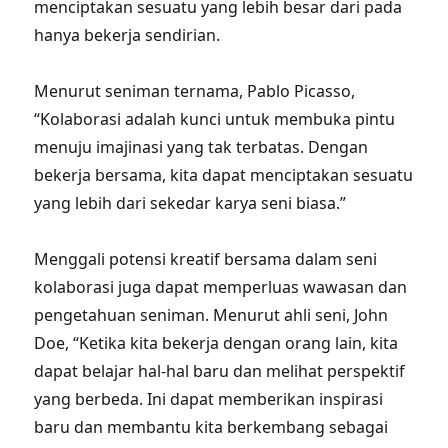
menciptakan sesuatu yang lebih besar dari pada
hanya bekerja sendirian.
Menurut seniman ternama, Pablo Picasso,
“Kolaborasi adalah kunci untuk membuka pintu
menuju imajinasi yang tak terbatas. Dengan
bekerja bersama, kita dapat menciptakan sesuatu
yang lebih dari sekedar karya seni biasa.”
Menggali potensi kreatif bersama dalam seni
kolaborasi juga dapat memperluas wawasan dan
pengetahuan seniman. Menurut ahli seni, John
Doe, “Ketika kita bekerja dengan orang lain, kita
dapat belajar hal-hal baru dan melihat perspektif
yang berbeda. Ini dapat memberikan inspirasi
baru dan membantu kita berkembang sebagai