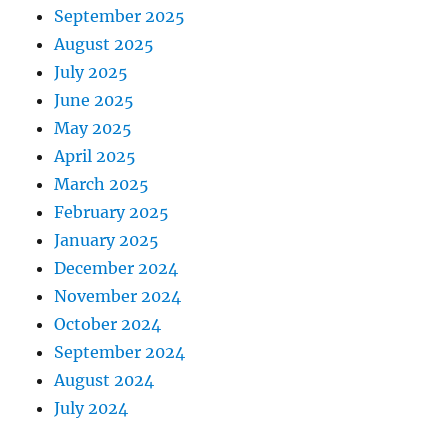
September 2025
August 2025
July 2025
June 2025
May 2025
April 2025
March 2025
February 2025
January 2025
December 2024
November 2024
October 2024
September 2024
August 2024
July 2024