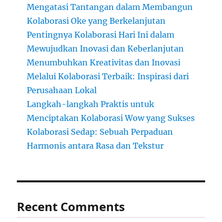
Mengatasi Tantangan dalam Membangun
Kolaborasi Oke yang Berkelanjutan
Pentingnya Kolaborasi Hari Ini dalam
Mewujudkan Inovasi dan Keberlanjutan
Menumbuhkan Kreativitas dan Inovasi
Melalui Kolaborasi Terbaik: Inspirasi dari
Perusahaan Lokal
Langkah-langkah Praktis untuk
Menciptakan Kolaborasi Wow yang Sukses
Kolaborasi Sedap: Sebuah Perpaduan
Harmonis antara Rasa dan Tekstur
Recent Comments