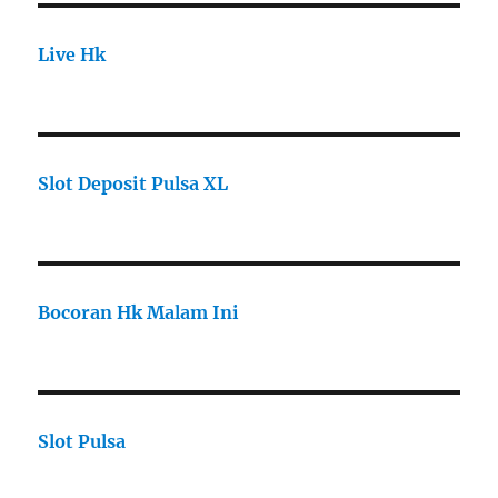
Live Hk
Slot Deposit Pulsa XL
Bocoran Hk Malam Ini
Slot Pulsa