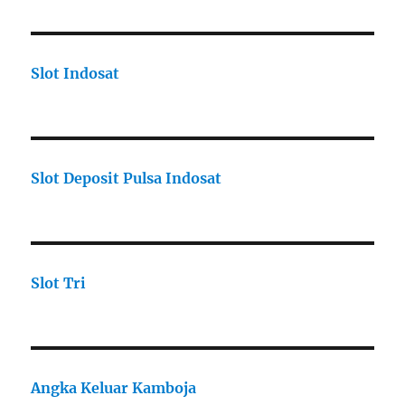
Slot Indosat
Slot Deposit Pulsa Indosat
Slot Tri
Angka Keluar Kamboja