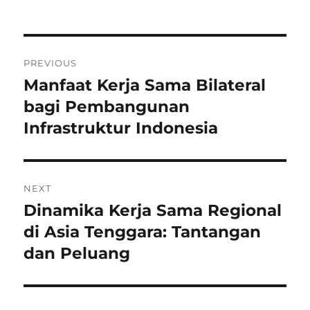
on
Post
PREVIOUS
navigation
Manfaat Kerja Sama Bilateral
Previous
post:
bagi Pembangunan
Infrastruktur Indonesia
NEXT
Dinamika Kerja Sama Regional
Next
post:
di Asia Tenggara: Tantangan
dan Peluang