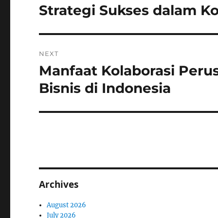
navigation
Strategi Sukses dalam Kol
Previous
post:
NEXT
Manfaat Kolaborasi Per
Next
post:
Bisnis di Indonesia
Archives
August 2026
July 2026