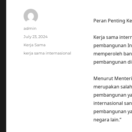
Peran Penting K
Author
admin
Posted
Kerja sama inter
July 23, 2024
on
Categories
pembangunan Indo
Kerja Sama
Tags
memperoleh bant
kerja sama internasional
pembangunan di 
Menurut Menteri 
merupakan salah
pembangunan yan
internasional sa
pembangunan yan
negara lain.”