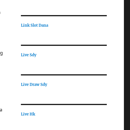
m
a
Link Slot Dana
ng
Live Sdy
Live Draw Sdy
a
Live Hk