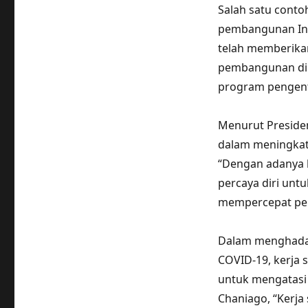
Salah satu conto
pembangunan Ind
telah memberika
pembangunan di 
program pengent
Menurut Presiden
dalam meningkatk
“Dengan adanya k
percaya diri unt
mempercepat pem
Dalam menghadap
COVID-19, kerja 
untuk mengatasi 
Chaniago, “Kerja