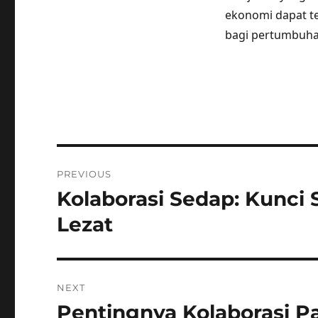
ekonomi dapat t
bagi pertumbuha
Post
PREVIOUS
navigation
Kolaborasi Sedap: Kunci
Previous
post:
Lezat
NEXT
Pentingnya Kolaborasi 
Next