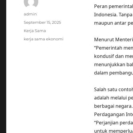
Peran pemerinta
Author
Indonesia. Tanp
admin
Posted
maupun antar pe
September 15, 2025
on
Categories
Kerja Sama
Tags
Menurut Menteri 
kerja sama ekonomi
“Pemerintah memi
kondusif dan men
menunjukkan ba
dalam pembangu
Salah satu cont
adalah melalui 
berbagai negara.
Perdagangan Int
“Perjanjian per
untuk memperlua