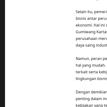
Selain itu, peme
bisnis antar pe
ekonomi. Hal ini
Gumiwang Kartas
perusahaan meru
daya saing indust
Namun, peran pe
hal yang mudah. 
terkait serta k
lingkungan bisni
Dengan demikian
penting dalam me
kebijakan yang t