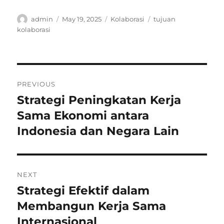
Author
Posted
Categories
Tags
admin
May 19, 2025
Kolaborasi
tujuan
on
kolaborasi
Post
PREVIOUS
navigation
Strategi Peningkatan Kerja
Previous
post:
Sama Ekonomi antara
Indonesia dan Negara Lain
NEXT
Strategi Efektif dalam
Next
post:
Membangun Kerja Sama
Internasional