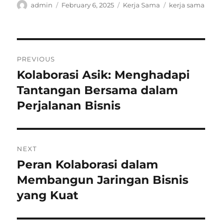
Author
Posted
Categories
Tags
admin
February 6, 2025
Kerja Sama
kerja sama
on
Post
PREVIOUS
navigation
Kolaborasi Asik: Menghadapi
Previous
post:
Tantangan Bersama dalam
Perjalanan Bisnis
NEXT
Peran Kolaborasi dalam
Next
post:
Membangun Jaringan Bisnis
yang Kuat