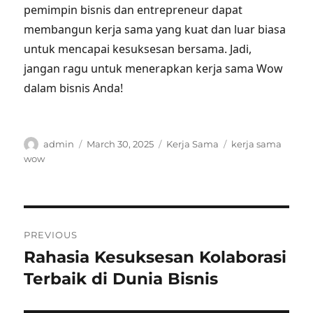
pemimpin bisnis dan entrepreneur dapat
membangun kerja sama yang kuat dan luar biasa
untuk mencapai kesuksesan bersama. Jadi,
jangan ragu untuk menerapkan kerja sama Wow
dalam bisnis Anda!
Author
Posted
Categories
Tags
admin
March 30, 2025
Kerja Sama
kerja sama
on
wow
Post
PREVIOUS
navigation
Rahasia Kesuksesan Kolaborasi
Previous
post:
Terbaik di Dunia Bisnis