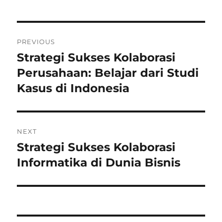
Post
PREVIOUS
navigation
Strategi Sukses Kolaborasi
Previous
post:
Perusahaan: Belajar dari Studi
Kasus di Indonesia
NEXT
Strategi Sukses Kolaborasi
Next
post:
Informatika di Dunia Bisnis