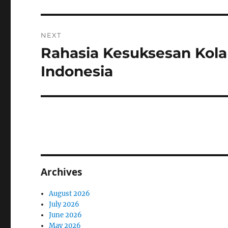
NEXT
Rahasia Kesuksesan Kolab
Next
post:
Indonesia
Archives
August 2026
July 2026
June 2026
May 2026