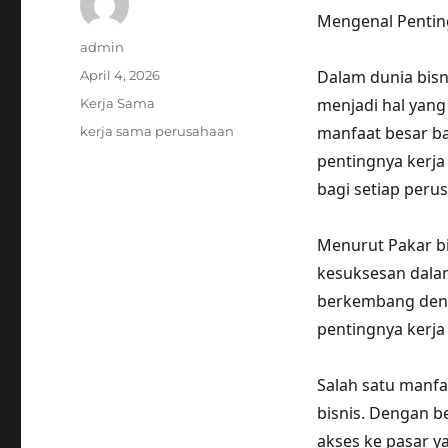
Mengenal Pentin
Author
admin
Posted
Dalam dunia bisn
April 4, 2026
on
Categories
menjadi hal yan
Kerja Sama
Tags
manfaat besar b
kerja sama perusahaan
pentingnya kerja
bagi setiap peru
Menurut Pakar bis
kesuksesan dalam
berkembang deng
pentingnya kerj
Salah satu manfa
bisnis. Dengan b
akses ke pasar y