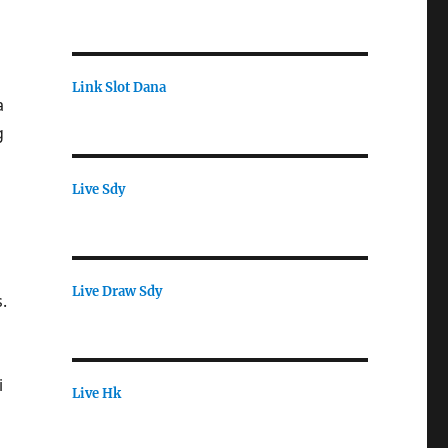
Link Slot Dana
a
g
Live Sdy
Live Draw Sdy
.
i
Live Hk