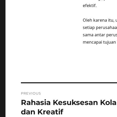
efektif.
Oleh karena itu,
setiap perusaha
sama antar peru
mencapai tujuan
Post
PREVIOUS
navigation
Rahasia Kesuksesan Kola
Previous
post:
dan Kreatif