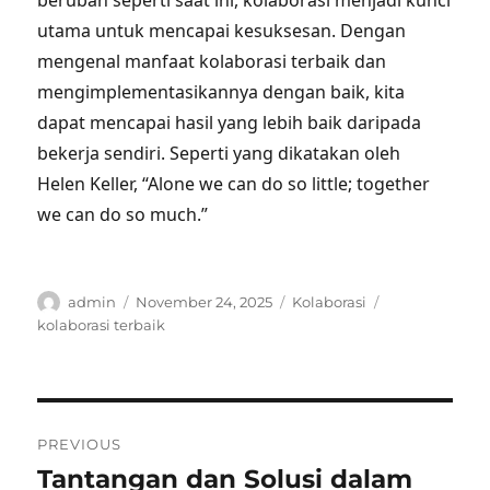
berubah seperti saat ini, kolaborasi menjadi kunci
utama untuk mencapai kesuksesan. Dengan
mengenal manfaat kolaborasi terbaik dan
mengimplementasikannya dengan baik, kita
dapat mencapai hasil yang lebih baik daripada
bekerja sendiri. Seperti yang dikatakan oleh
Helen Keller, “Alone we can do so little; together
we can do so much.”
Author
Posted
Categories
Tags
admin
November 24, 2025
Kolaborasi
on
kolaborasi terbaik
Post
PREVIOUS
navigation
Tantangan dan Solusi dalam
Previous