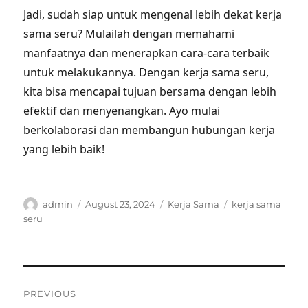
Jadi, sudah siap untuk mengenal lebih dekat kerja
sama seru? Mulailah dengan memahami
manfaatnya dan menerapkan cara-cara terbaik
untuk melakukannya. Dengan kerja sama seru,
kita bisa mencapai tujuan bersama dengan lebih
efektif dan menyenangkan. Ayo mulai
berkolaborasi dan membangun hubungan kerja
yang lebih baik!
Author
Posted
Categories
Tags
admin
August 23, 2024
Kerja Sama
kerja sama
on
seru
Post
PREVIOUS