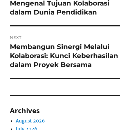
navigation
Mengenal Tujuan Kolaborasi
Previous
post:
dalam Dunia Pendidikan
NEXT
Membangun Sinergi Melalui
Next
post:
Kolaborasi: Kunci Keberhasilan
dalam Proyek Bersama
Archives
August 2026
July 2026