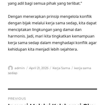
yang adil bagi semua pihak yang terlibat.”
Dengan menerapkan prinsip mengelola konflik
dengan bijak melalui kerja sama sedap, kita dapat
menciptakan lingkungan yang damai dan
harmonis. Jadi, mari kita tingkatkan kemampuan
kerja sama sedap dalam menghadapi konflik agar
kehidupan kita menjadi lebih sejahtera.
Author
Posted
Categories
Tags
admin
April 21, 2025
Kerja Sama
kerja sama
on
sedap
Post
PREVIOUS
navigation