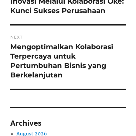
Inovasi Melalui Kolaborasi Oke:
Previous
post:
Kunci Sukses Perusahaan
NEXT
Mengoptimalkan Kolaborasi
Next
post:
Terpercaya untuk
Pertumbuhan Bisnis yang
Berkelanjutan
Archives
August 2026