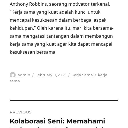
Anthony Robbins, seorang motivator terkenal,
“Kerja sama yang kuat adalah kunci untuk
mencapai kesuksesan dalam berbagai aspek
kehidupan.” Oleh karena itu, mari kita bersama-
sama mengatasi tantangan dalam membangun
kerja sama yang kuat agar kita dapat mencapai
kesuksesan bersama.
Author
Posted
Categories
Tags
admin
February 11, 2025
Kerja Sama
kerja
on
sama
Post
PREVIOUS
navigation
Kolaborasi Seni: Memahami
Previous