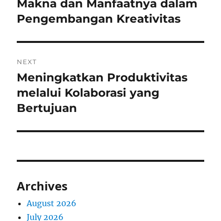
post:
Makna dan Manfaatnya dalam
Pengembangan Kreativitas
NEXT
Meningkatkan Produktivitas
Next
post:
melalui Kolaborasi yang
Bertujuan
Archives
August 2026
July 2026