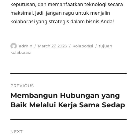
keputusan, dan memanfaatkan teknologi secara
maksimal. Jadi, jangan ragu untuk menjalin
kolaborasi yang strategis dalam bisnis Anda!
Author
Posted
Categories
Tags
admin
March 27, 2026
Kolaborasi
tujuan
on
kolaborasi
Post
PREVIOUS
navigation
Membangun Hubungan yang
Previous
post:
Baik Melalui Kerja Sama Sedap
NEXT