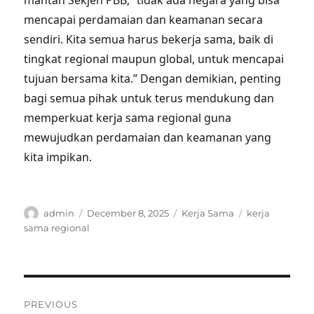
mantan Sekjen PBB, “tidak ada negara yang bisa
mencapai perdamaian dan keamanan secara
sendiri. Kita semua harus bekerja sama, baik di
tingkat regional maupun global, untuk mencapai
tujuan bersama kita.” Dengan demikian, penting
bagi semua pihak untuk terus mendukung dan
memperkuat kerja sama regional guna
mewujudkan perdamaian dan keamanan yang
kita impikan.
Author
Posted
Categories
Tags
admin
December 8, 2025
Kerja Sama
kerja
on
sama regional
Post
PREVIOUS