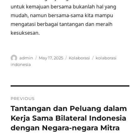
untuk kemajuan bersama bukanlah hal yang
mudah, namun bersama-sama kita mampu
mengatasi berbagai tantangan dan meraih
kesuksesan.
Author
Posted
Categories
Tags
admin
May 17, 2025
Kolaborasi
kolaborasi
on
indonesia
Post
PREVIOUS
navigation
Tantangan dan Peluang dalam
Previous
post:
Kerja Sama Bilateral Indonesia
dengan Negara-negara Mitra