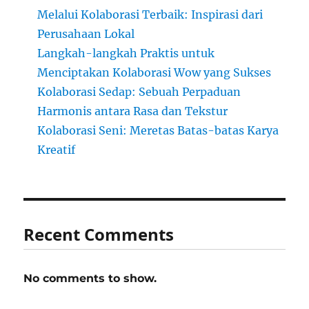
Melalui Kolaborasi Terbaik: Inspirasi dari
Perusahaan Lokal
Langkah-langkah Praktis untuk
Menciptakan Kolaborasi Wow yang Sukses
Kolaborasi Sedap: Sebuah Perpaduan
Harmonis antara Rasa dan Tekstur
Kolaborasi Seni: Meretas Batas-batas Karya
Kreatif
Recent Comments
No comments to show.