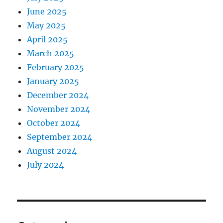
June 2025
May 2025
April 2025
March 2025
February 2025
January 2025
December 2024
November 2024
October 2024
September 2024
August 2024
July 2024