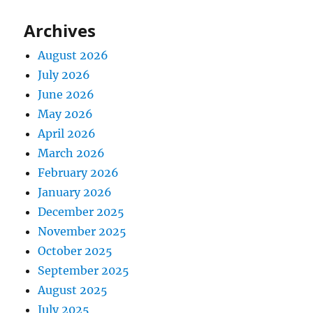
Archives
August 2026
July 2026
June 2026
May 2026
April 2026
March 2026
February 2026
January 2026
December 2025
November 2025
October 2025
September 2025
August 2025
July 2025