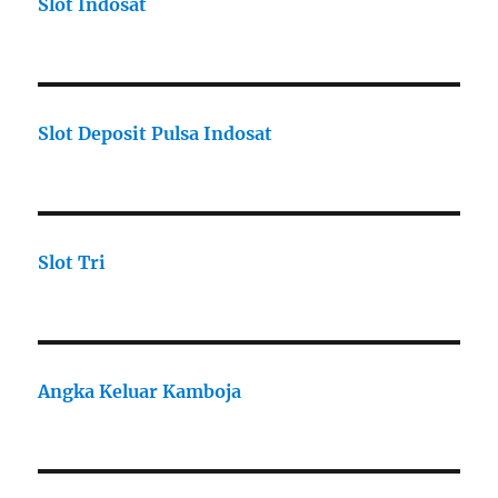
Slot Indosat
Slot Deposit Pulsa Indosat
Slot Tri
Angka Keluar Kamboja