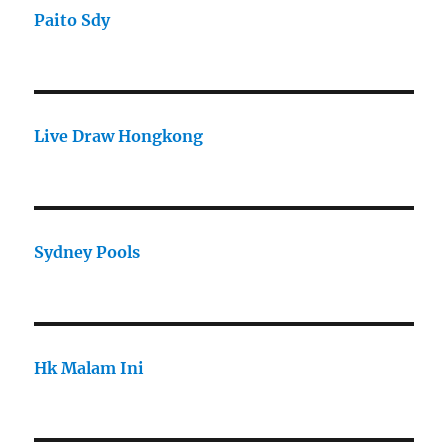
Paito Sdy
Live Draw Hongkong
Sydney Pools
Hk Malam Ini