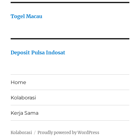
Togel Macau
Deposit Pulsa Indosat
Home
Kolaborasi
Kerja Sama
Kolaborasi
Proudly powered by WordPress