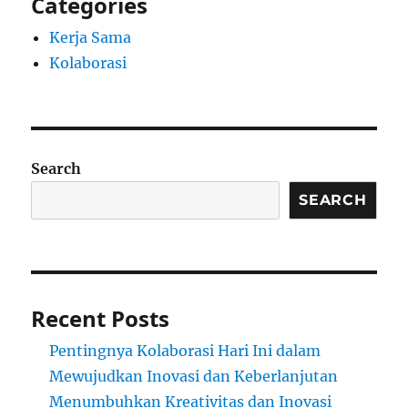
Categories
Kerja Sama
Kolaborasi
Search
SEARCH
Recent Posts
Pentingnya Kolaborasi Hari Ini dalam
Mewujudkan Inovasi dan Keberlanjutan
Menumbuhkan Kreativitas dan Inovasi