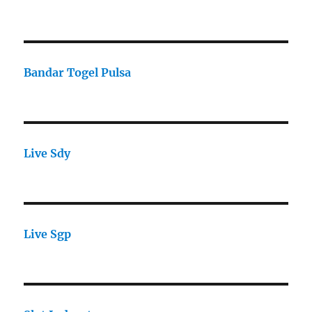
Bandar Togel Pulsa
Live Sdy
Live Sgp