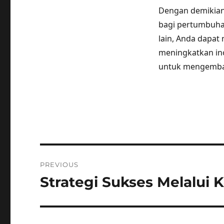
Dengan demikian
bagi pertumbuha
lain, Anda dapa
meningkatkan ino
untuk mengemban
Post
PREVIOUS
navigation
Strategi Sukses Melalui 
Previous
post: