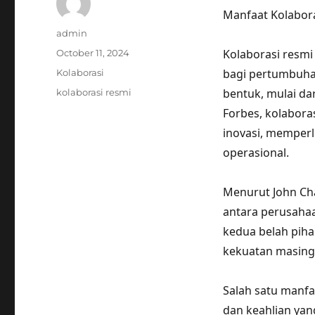
Manfaat Kolabor
Author
admin
Posted
Kolaborasi resm
October 11, 2024
on
Categories
bagi pertumbuhan
Kolaborasi
Tags
bentuk, mulai da
kolaborasi resmi
Forbes, kolabor
inovasi, memperl
operasional.
Menurut John Ch
antara perusahaa
kedua belah pih
kekuatan masing
Salah satu manfa
dan keahlian yan