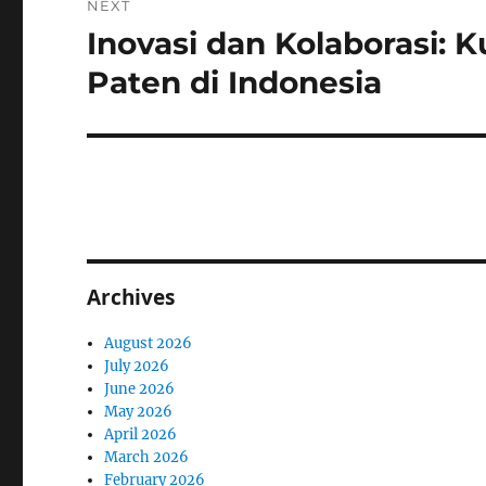
NEXT
Inovasi dan Kolaborasi: 
Next
post:
Paten di Indonesia
Archives
August 2026
July 2026
June 2026
May 2026
April 2026
March 2026
February 2026