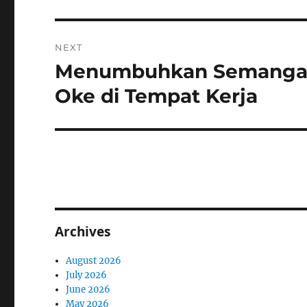
NEXT
Menumbuhkan Semangat 
Next
post:
Oke di Tempat Kerja
Archives
August 2026
July 2026
June 2026
May 2026