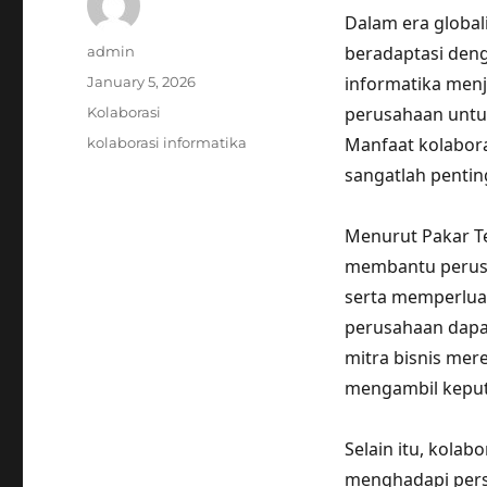
Dalam era globali
Author
beradaptasi deng
admin
Posted
informatika menj
January 5, 2026
on
Categories
perusahaan untu
Kolaborasi
Tags
Manfaat kolabora
kolaborasi informatika
sangatlah pentin
Menurut Pakar Te
membantu perusa
serta memperluas
perusahaan dapa
mitra bisnis mer
mengambil keput
Selain itu, kola
menghadapi pers