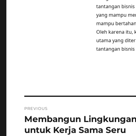
tantangan bisnis
yang mampu mema
mampu bertahan 
Oleh karena itu, 
utama yang dite
tantangan bisnis
Post
PREVIOUS
navigation
Membangun Lingkungan
Previous
post:
untuk Kerja Sama Seru