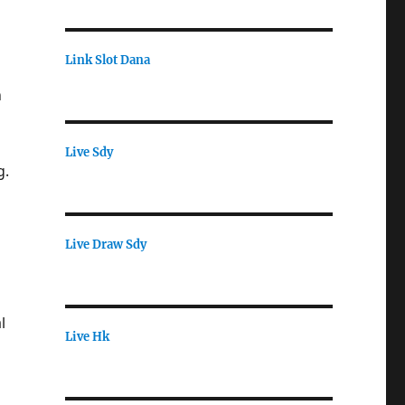
Link Slot Dana
n
Live Sdy
g.
Live Draw Sdy
l
Live Hk