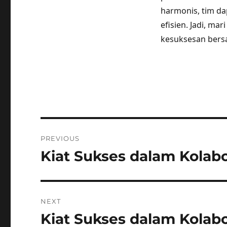
harmonis, tim d
efisien. Jadi, ma
kesuksesan bers
Post
PREVIOUS
navigation
Kiat Sukses dalam Kolabor
Previous
post:
NEXT
Kiat Sukses dalam Kolab
Next