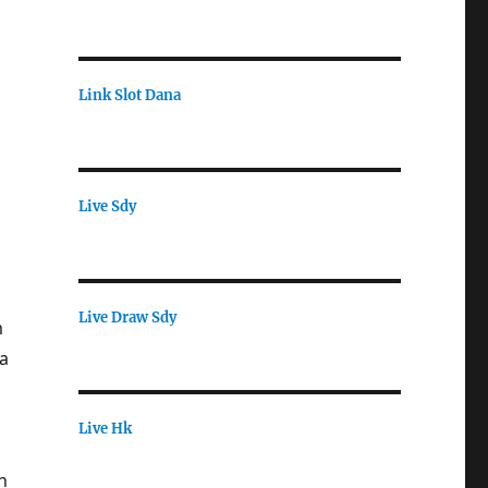
Link Slot Dana
n
Live Sdy
Live Draw Sdy
m
a
Live Hk
n