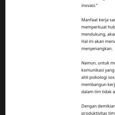
inovasi.”
Manfaat kerja sa
memperkuat hubu
mendukung, akan 
Hal ini akan men
menyenangkan.
Namun, untuk men
komunikasi yang 
ahli psikologi so
membangun kerja
dalam tim tidak a
Dengan demikian
produktivitas ti