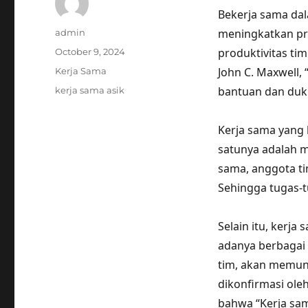
Bekerja sama da
Author
meningkatkan pro
admin
Posted
produktivitas ti
October 9, 2024
on
Categories
John C. Maxwell, 
Kerja Sama
Tags
bantuan dan duku
kerja sama asik
Kerja sama yang
satunya adalah m
sama, anggota ti
Sehingga tugas-tu
Selain itu, kerj
adanya berbagai 
tim, akan memuncu
dikonfirmasi oleh
bahwa “Kerja sa