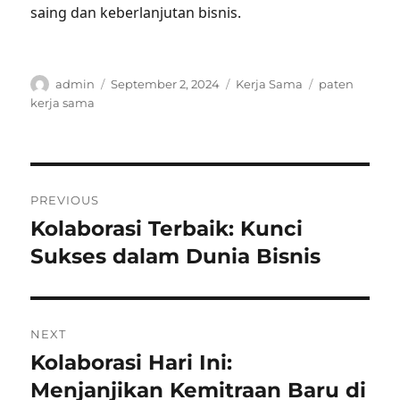
saing dan keberlanjutan bisnis.
Author
Posted
Categories
Tags
admin
September 2, 2024
Kerja Sama
paten
on
kerja sama
Post
PREVIOUS
navigation
Kolaborasi Terbaik: Kunci
Previous
post:
Sukses dalam Dunia Bisnis
NEXT
Kolaborasi Hari Ini:
Next
post:
Menjanjikan Kemitraan Baru di