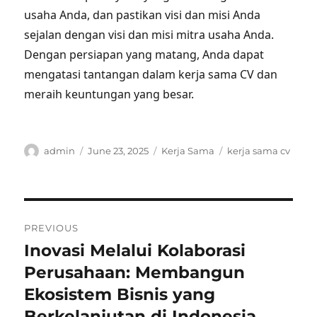
usaha Anda, dan pastikan visi dan misi Anda
sejalan dengan visi dan misi mitra usaha Anda.
Dengan persiapan yang matang, Anda dapat
mengatasi tantangan dalam kerja sama CV dan
meraih keuntungan yang besar.
Author
Posted
Categories
Tags
admin
June 23, 2025
Kerja Sama
kerja sama cv
on
Post
PREVIOUS
navigation
Inovasi Melalui Kolaborasi
Previous
post:
Perusahaan: Membangun
Ekosistem Bisnis yang
Berkelanjutan di Indonesia