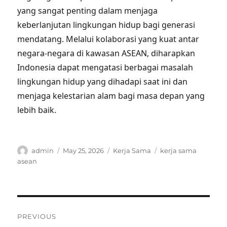
yang sangat penting dalam menjaga
keberlanjutan lingkungan hidup bagi generasi
mendatang. Melalui kolaborasi yang kuat antar
negara-negara di kawasan ASEAN, diharapkan
Indonesia dapat mengatasi berbagai masalah
lingkungan hidup yang dihadapi saat ini dan
menjaga kelestarian alam bagi masa depan yang
lebih baik.
Author
Posted
Categories
Tags
admin
May 25, 2026
Kerja Sama
kerja sama
on
asean
Post
PREVIOUS