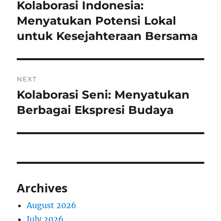
navigation
Kolaborasi Indonesia:
Previous
post:
Menyatukan Potensi Lokal
untuk Kesejahteraan Bersama
NEXT
Kolaborasi Seni: Menyatukan
Next
post:
Berbagai Ekspresi Budaya
Archives
August 2026
July 2026