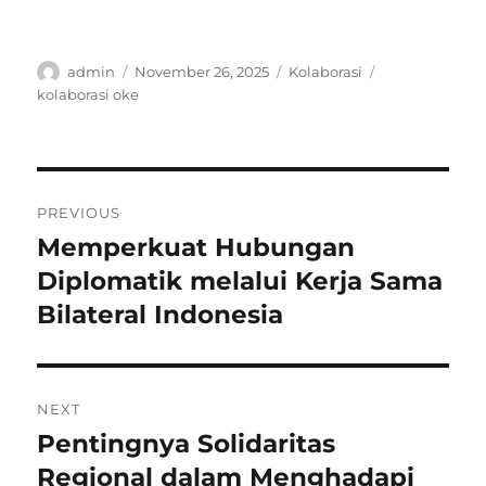
Author
Posted
Categories
Tags
admin
November 26, 2025
Kolaborasi
on
kolaborasi oke
Post
PREVIOUS
navigation
Memperkuat Hubungan
Previous
post:
Diplomatik melalui Kerja Sama
Bilateral Indonesia
NEXT
Pentingnya Solidaritas
Next
post:
Regional dalam Menghadapi