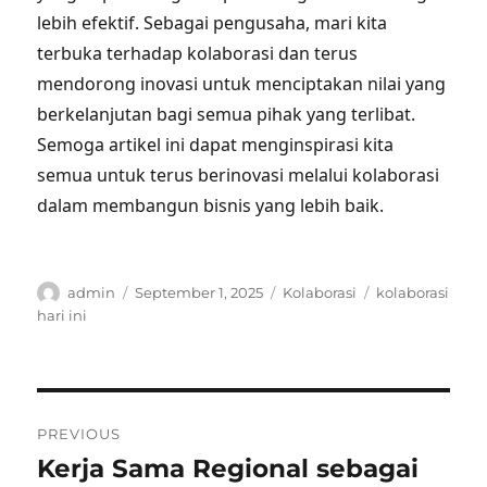
lebih efektif. Sebagai pengusaha, mari kita
terbuka terhadap kolaborasi dan terus
mendorong inovasi untuk menciptakan nilai yang
berkelanjutan bagi semua pihak yang terlibat.
Semoga artikel ini dapat menginspirasi kita
semua untuk terus berinovasi melalui kolaborasi
dalam membangun bisnis yang lebih baik.
Author
Posted
Categories
Tags
admin
September 1, 2025
Kolaborasi
kolaborasi
on
hari ini
Post
PREVIOUS
navigation
Kerja Sama Regional sebagai
Previous