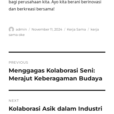
bagi perusahaan kita. Ayo kita berani berinovasi
dan berkreasi bersama!
Author
Posted
Categories
Tags
admin
November 11, 2024
Kerja Sama
kerja
on
sama oke
Post
PREVIOUS
navigation
Menggagas Kolaborasi Seni:
Previous
post:
Merajut Keberagaman Budaya
NEXT
Kolaborasi Asik dalam Industri
Next