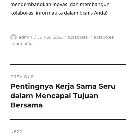
mengembangkan inovasi dan membangun
kolaborasi informatika dalam bisnis Anda!
Author
Posted
Categories
Tags
admin
July 30, 2025
Kolaborasi
kolaborasi
on
informatika
Post
PREVIOUS
navigation
Pentingnya Kerja Sama Seru
Previous
post:
dalam Mencapai Tujuan
Bersama
NEXT