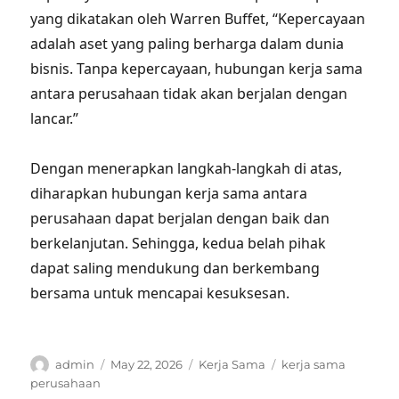
yang dikatakan oleh Warren Buffet, “Kepercayaan
adalah aset yang paling berharga dalam dunia
bisnis. Tanpa kepercayaan, hubungan kerja sama
antara perusahaan tidak akan berjalan dengan
lancar.”
Dengan menerapkan langkah-langkah di atas,
diharapkan hubungan kerja sama antara
perusahaan dapat berjalan dengan baik dan
berkelanjutan. Sehingga, kedua belah pihak
dapat saling mendukung dan berkembang
bersama untuk mencapai kesuksesan.
Author
Posted
Categories
Tags
admin
May 22, 2026
Kerja Sama
kerja sama
on
perusahaan