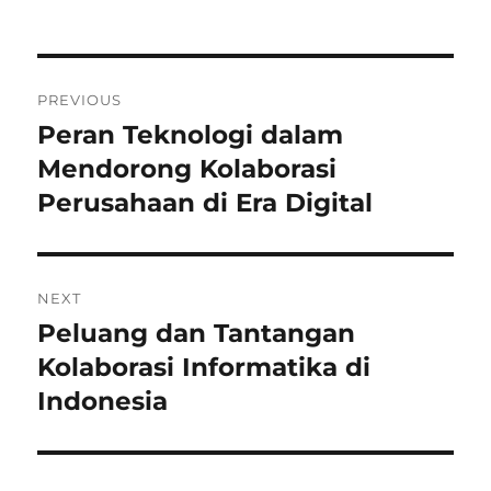
Post
PREVIOUS
navigation
Peran Teknologi dalam
Previous
post:
Mendorong Kolaborasi
Perusahaan di Era Digital
NEXT
Peluang dan Tantangan
Next
post:
Kolaborasi Informatika di
Indonesia